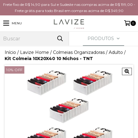
Frete fixo de R$ 14,90 para Sul e Sudeste nas compras acima de R$ 199,00 -
Frete grátis para todo Brasil em compras acima de R$ 349,90
MENU
0
PRODUTOS
Início
/
Lavize Home
/
Colmeias Organizadoras
/
Adulto
/
Kit Colmeia 10X20X40 10 Nichos - TNT
10
%
OFF