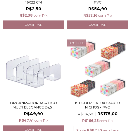
16X22 CM
PVC
R$2,50
R$54,90
R$2,38
com
Pix
R$52,16
com
Pix
10
%
OFF
ORGANIZADOR ACRÍLICO
KIT COLMEIA 10X15X40 10
MULTI ELEGANCE 24,5...
NICHOS - PVC
R$49,90
R$175,00
R$194,50
R$47,41
com
Pix
R$166,25
com
Pix
2
x de
R$87,50
sem juros