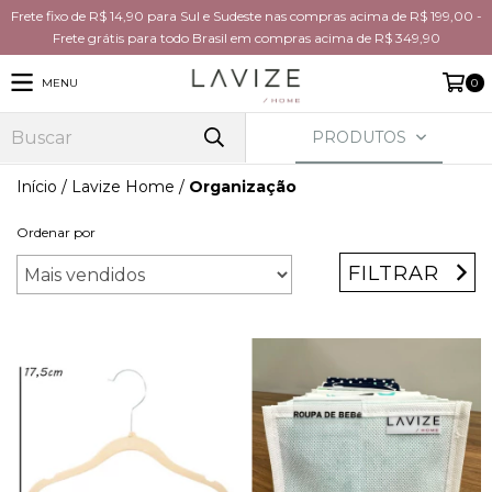
Frete fixo de R$ 14,90 para Sul e Sudeste nas compras acima de R$ 199,00 -
Frete grátis para todo Brasil em compras acima de R$ 349,90
MENU
0
PRODUTOS
Início
/
Lavize Home
/
Organização
Ordenar por
FILTRAR