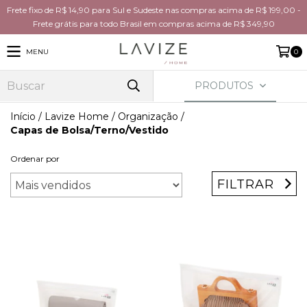
Frete fixo de R$ 14,90 para Sul e Sudeste nas compras acima de R$ 199,00 -
Frete grátis para todo Brasil em compras acima de R$ 349,90
MENU
0
PRODUTOS
Início
/
Lavize Home
/
Organização
/
Capas de Bolsa/Terno/Vestido
Ordenar por
FILTRAR