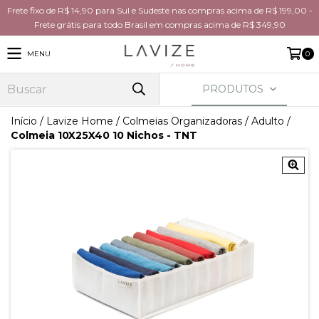
Frete fixo de R$ 14,90 para Sul e Sudeste nas compras acima de R$ 199,00 -
Frete grátis para todo Brasil em compras acima de R$ 349,90
MENU
0
PRODUTOS
Início
/
Lavize Home
/
Colmeias Organizadoras
/
Adulto
/
Colmeia 10X25X40 10 Nichos - TNT