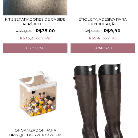
ETIQUETA ADESIVA PARA
KIT 5 SEPARADORES DE CABIDE
IDENTIFICAÇÃO
ACRÍLICO - 1...
R$9,90
R$35,00
R$19,90
R$39,00
R$9,41
com
Pix
R$33,25
com
Pix
ORGANIZADOR PARA
BRINQUEDOS 20X15X20 CM