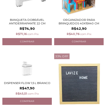
BANQUETA DOBRÁVEL
ORGANIZADOR PARA
ANTIDERRAPANTE 22 CM
BRINQUEDOS 40X15X40 CM
R$74,90
R$42,90
R$71,16
com
Pix
R$40,76
com
Pix
33
%
OFF
DISPENSER FLOW 1,5 L BRANCO
R$47,90
R$45,51
com
Pix