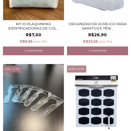
KIT 10 PLAQUINHAS
ORGANIZADOR ACRÍLICO PARA
IDENTIFICADORAS DE COL...
SAPATOS E TÊNI...
R$7,00
R$26,90
R$6,65
com
Pix
R$25,56
com
Pix
10
%
OFF
50
%
OFF