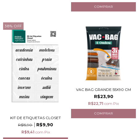
38
%
OFF
VAC BAG GRANDE 55X90 CM
R$23,90
R$22,71
com
Pix
KIT DE ETIQUETAS CLOSET
R$9,90
R$15,90
R$9,41
com
Pix