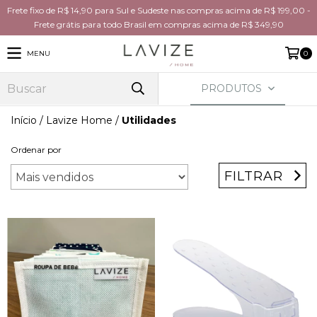
Frete fixo de R$ 14,90 para Sul e Sudeste nas compras acima de R$ 199,00 -
Frete grátis para todo Brasil em compras acima de R$ 349,90
MENU
0
PRODUTOS
Início
/
Lavize Home
/
Utilidades
Ordenar por
FILTRAR