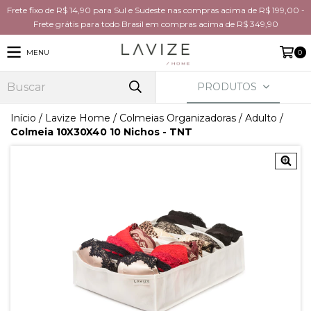
Frete fixo de R$ 14,90 para Sul e Sudeste nas compras acima de R$ 199,00 -
Frete grátis para todo Brasil em compras acima de R$ 349,90
MENU
0
PRODUTOS
Início
/
Lavize Home
/
Colmeias Organizadoras
/
Adulto
/
Colmeia 10X30X40 10 Nichos - TNT