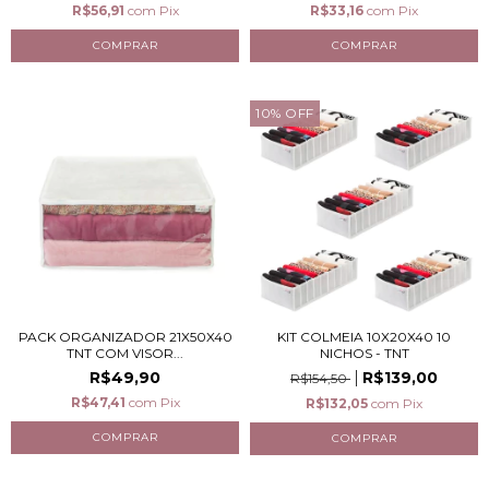
R$56,91
com
Pix
R$33,16
com
Pix
10
%
OFF
PACK ORGANIZADOR 21X50X40
KIT COLMEIA 10X20X40 10
TNT COM VISOR...
NICHOS - TNT
R$49,90
R$139,00
R$154,50
R$47,41
com
Pix
R$132,05
com
Pix