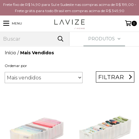
Frete fixo de R$ 14,90 para Sul e Sudeste nas compras acima de R$ 199,00 -
Frete grátis para todo Brasil em compras acima de R$ 349,90
MENU
0
PRODUTOS
Início
/
Mais Vendidos
Ordenar por
FILTRAR