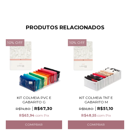
PRODUTOS RELACIONADOS
10
%
OFF
10
%
OFF
KIT COLMEIA PVC E
KIT COLMEIA TNT E
GABARITO G
GABARITO M
R$67,30
R$51,10
R$74,80
R$56,80
R$63,94
com
Pix
R$48,55
com
Pix