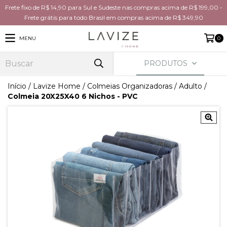
Frete fixo de R$ 14,90 para Sul e Sudeste nas compras acima de R$ 199,00 -
Frete grátis para todo Brasil em compras acima de R$ 349,90
MENU
0
PRODUTOS
Início
/
Lavize Home
/
Colmeias Organizadoras
/
Adulto
/
Colmeia 20X25X40 6 Nichos - PVC