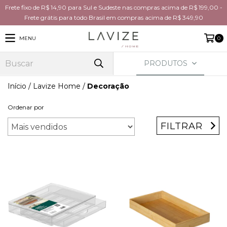
Frete fixo de R$ 14,90 para Sul e Sudeste nas compras acima de R$ 199,00 -
Frete grátis para todo Brasil em compras acima de R$ 349,90
MENU
0
PRODUTOS
Início
/
Lavize Home
/
Decoração
Ordenar por
FILTRAR