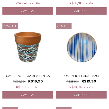
R$27,46
com
Pix
R$56,91
com
Pix
33
%
OFF
23
%
OFF
CACHEPOT ESTAMPA ÉTNICA
PRATINHO LISTRAS AZUL
R$19,90
R$19,90
R$29,90
R$25,90
R$18,91
com
Pix
R$18,91
com
Pix