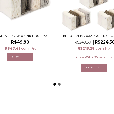
EIA 20X25X40 4 NICHOS - PVC
KIT COLMEIA 20X25X40 4 NICHO
R$49,90
R$224,5
R$249,50
R$47,41
com
Pix
R$213,28
com
Pix
2
x de
R$112,25
sem juros