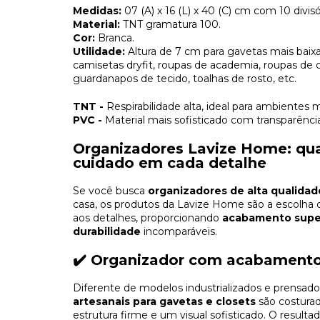
Medidas:
07 (A) x 16 (L) x 40 (C) cm com 10 divisó
Material:
TNT gramatura 100.
Cor:
Branca.
Utilidade:
Altura de 7 cm para gavetas mais baixa
camisetas dryfit, roupas de academia, roupas de c
guardanapos de tecido, toalhas de rosto, etc.
TNT -
Respirabilidade alta, ideal para ambientes 
PVC -
Material mais sofisticado com transparência 
Organizadores Lavize Home: qual
cuidado em cada detalhe
Se você busca
organizadores de alta qualidad
casa, os produtos da Lavize Home são a escolha 
aos detalhes, proporcionando
acabamento superi
durabilidade
incomparáveis.
✔️ Organizador com acabament
Diferente de modelos industrializados e prensa
artesanais para gavetas e closets
são costura
estrutura firme e um visual sofisticado. O resul