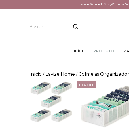
Frete fixo de R$ 14,90 para 
INÍCIO
PRODUTOS
MA
Início
Lavize Home
Colmeias Organizador
/
/
10
%
OFF