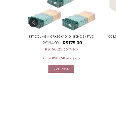
ARITO G
KIT COLMEIA 07X20X40 10 NICHOS - PVC
COLM
,30
R$175,00
R$194,50
ix
R$166,25
com
Pix
2
x de
R$87,50
sem juros