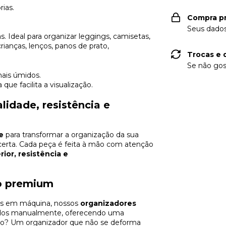
rias.
Compra p
Seus dados
s. Ideal para organizar leggings, camisetas,
rianças, lenços, panos de prato,
Trocas e 
Se não gos
mais úmidos.
que facilita a visualização.
idade, resistência e
e
para transformar a organização da sua
certa. Cada peça é feita à mão com atenção
or, resistência e
o premium
dos em máquina, nossos
organizadores
dos manualmente, oferecendo uma
tado? Um organizador que não se deforma