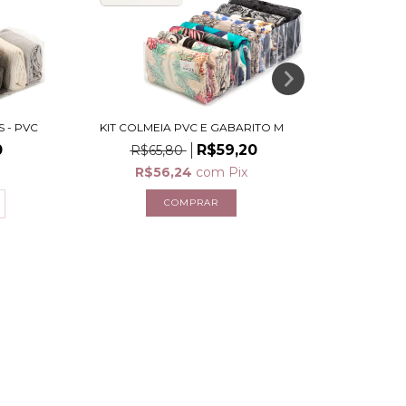
S - PVC
KIT COLMEIA PVC E GABARITO M
KIT COLMEI
0
R$59,20
R$65,80
R$
R$56,24
com
Pix
R