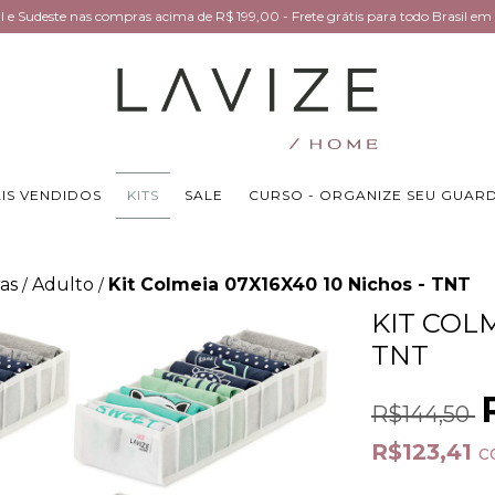
Sul e Sudeste nas compras acima de R$ 199,00 - Frete grátis para todo Brasil 
IS VENDIDOS
KITS
SALE
CURSO - ORGANIZE SEU GUAR
as
Adulto
Kit Colmeia 07X16X40 10 Nichos - TNT
/
/
KIT COLM
TNT
R$144,50
R$123,41
c