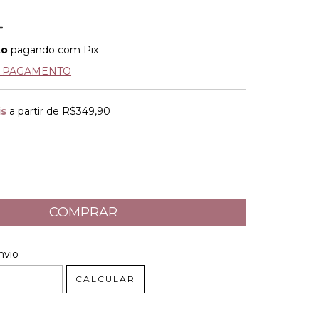
to
pagando com Pix
E PAGAMENTO
is
a partir de
R$349,90
 CEP:
ALTERAR CEP
nvio
CALCULAR