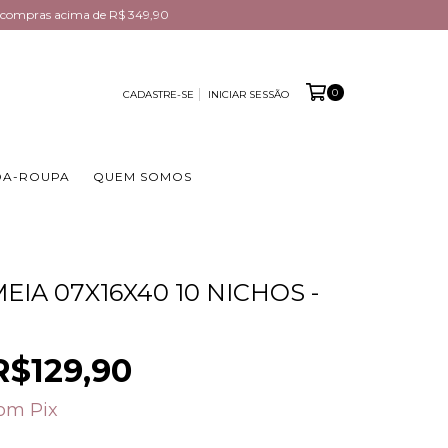
em compras acima de R$ 349,90
0
CADASTRE-SE
INICIAR SESSÃO
DA-ROUPA
QUEM SOMOS
EIA 07X16X40 10 NICHOS -
R$129,90
om
Pix