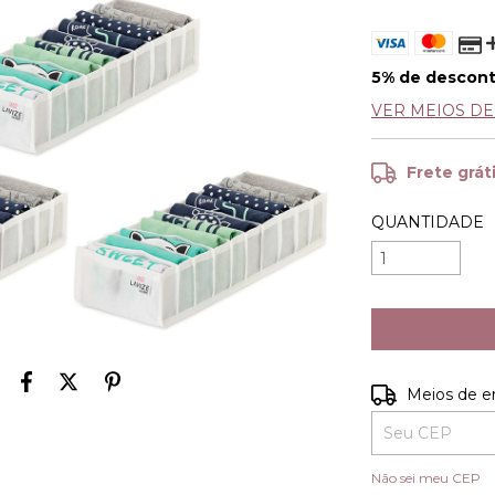
5% de descon
VER MEIOS D
Frete grát
QUANTIDADE
Entregas para o
Meios de e
Não sei meu CEP