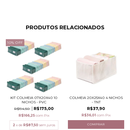
PRODUTOS RELACIONADOS
10
%
OFF
KIT COLMEIA 07X20X40 10
COLMEIA 20X25X40 4 NICHOS
NICHOS - PVC
- TNT
R$175,00
R$37,90
R$194,50
R$36,01
com
Pix
R$166,25
com
Pix
2
x de
R$87,50
sem juros