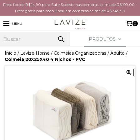
Frete fixo de R$ 14,90 para Sul e Sudeste nas compras acima de R$ 199,00 -
Frete grátis para todo Brasil em compras acima de R$ 349,90
MENU
0
PRODUTOS
Início
/
Lavize Home
/
Colmeias Organizadoras
/
Adulto
/
Colmeia 20X25X40 4 Nichos - PVC