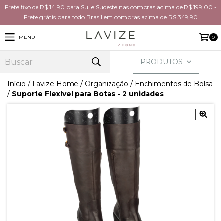
Frete fixo de R$ 14,90 para Sul e Sudeste nas compras acima de R$ 199,00 -
Frete grátis para todo Brasil em compras acima de R$ 349,90
MENU
0
PRODUTOS
Início
/
Lavize Home
/
Organização
/
Enchimentos de Bolsa
/
Suporte Flexível para Botas - 2 unidades