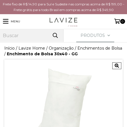
Frete fixo de R$ 14,90 para Sul e Sudeste nas compras acima de R$ 199,00 -
Frete grátis para todo Brasil em compras acima de R$ 349,90
MENU
0
PRODUTOS
Início
/
Lavize Home
/
Organização
/
Enchimentos de Bolsa
/
Enchimento de Bolsa 30x40 - GG