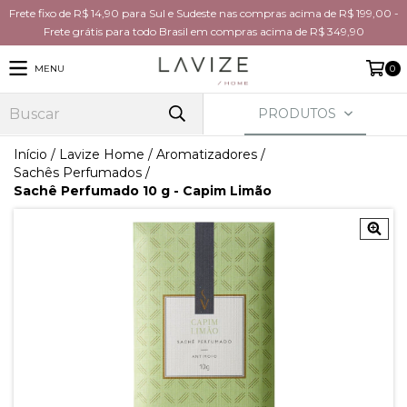
Frete fixo de R$ 14,90 para Sul e Sudeste nas compras acima de R$ 199,00 -
Frete grátis para todo Brasil em compras acima de R$ 349,90
MENU
0
PRODUTOS
Início
/
Lavize Home
/
Aromatizadores
/
Sachês Perfumados
/
Sachê Perfumado 10 g - Capim Limão