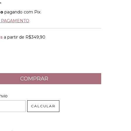
to
pagando com Pix
E PAGAMENTO
is
a partir de
R$349,90
 CEP:
ALTERAR CEP
nvio
CALCULAR