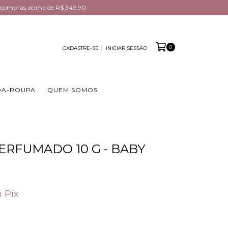
em compras acima de R$ 349,90
0
CADASTRE-SE
INICIAR SESSÃO
DA-ROUPA
QUEM SOMOS
ERFUMADO 10 G - BABY
0
m
Pix