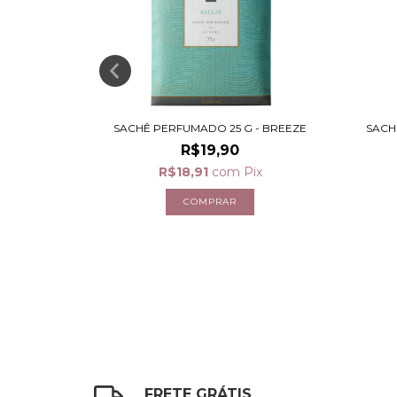
- LAVANDA
SACHÊ PERFUMADO 25 G - BREEZE
SACH
R$19,90
x
R$18,91
com
Pix
FRETE GRÁTIS