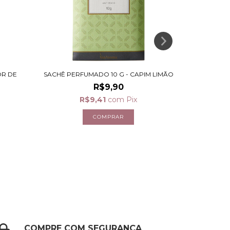
OR DE
SACHÊ PERFUMADO 10 G - CAPIM LIMÃO
SACHÊ P
R$9,90
R$9,41
com
Pix
COMPRE COM SEGURANÇA