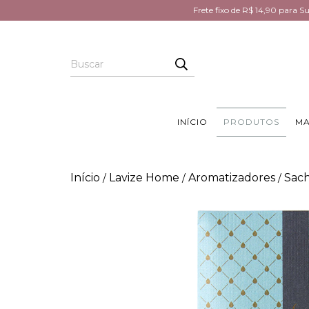
Frete fixo de R$ 14,90 para 
INÍCIO
PRODUTOS
MA
Início
Lavize Home
Aromatizadores
Sac
/
/
/