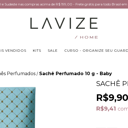
Sul e Sudeste nas compras acima de R$ 199,00 - Frete grátis para todo Brasil 
IS VENDIDOS
KITS
SALE
CURSO - ORGANIZE SEU GUAR
hês Perfumados
Sachê Perfumado 10 g - Baby
/
SACHÊ P
R$9,9
R$9,41
co