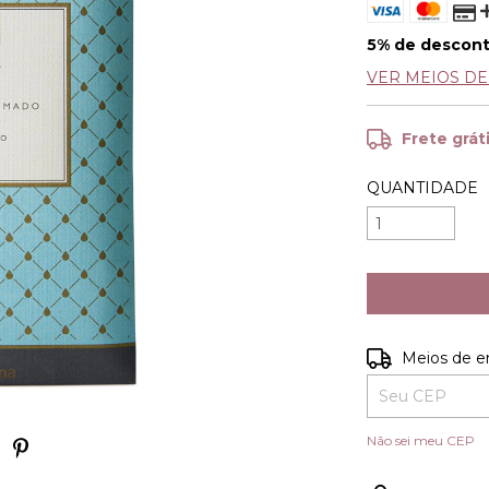
5% de descon
VER MEIOS D
Frete grát
QUANTIDADE
Entregas para o
Meios de e
Não sei meu CEP