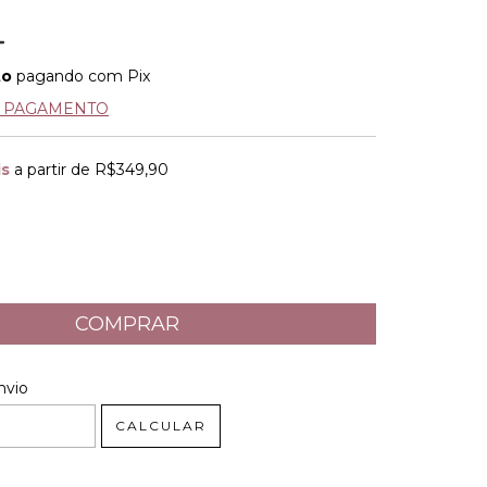
to
pagando com Pix
E PAGAMENTO
is
a partir de
R$349,90
 CEP:
ALTERAR CEP
nvio
CALCULAR