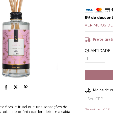
5% de descon
VER MEIOS D
Frete grát
QUANTIDADE
Entregas para o
Meios de e
 floral e frutal que traz sensações de
Não sei meu CEP
s notas de peônia garden deixam a saída