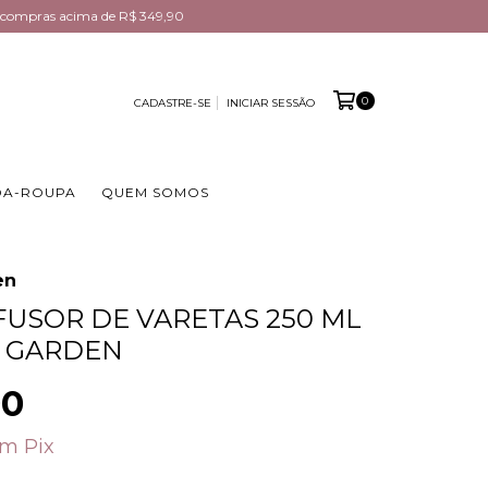
em compras acima de R$ 349,90
0
CADASTRE-SE
INICIAR SESSÃO
DA-ROUPA
QUEM SOMOS
en
IFUSOR DE VARETAS 250 ML
A GARDEN
90
om
Pix