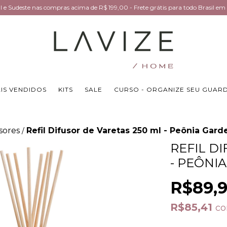
Sul e Sudeste nas compras acima de R$ 199,00 - Frete grátis para todo Brasil 
IS VENDIDOS
KITS
SALE
CURSO - ORGANIZE SEU GUAR
sores
Refil Difusor de Varetas 250 ml - Peônia Gard
/
REFIL D
- PEÔNI
R$89,
R$85,41
c