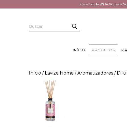
Frete fixo de R$ 14,90 para 
INÍCIO
PRODUTOS
MA
Início
Lavize Home
Aromatizadores
Difu
/
/
/