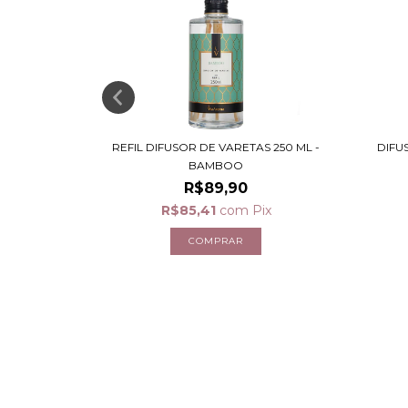
L - FLOR DE
REFIL DIFUSOR DE VARETAS 250 ML -
DIFU
BAMBOO
R$89,90
R$85,41
com
Pix
ix