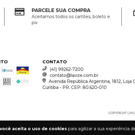
PARCELE SUA COMPRA
Aceitamos todos os cartões, boleto e
pix
NTO
CONTATO
(41) 99262-7200
contato@lavize.com.br
Avenida República Argentina, 1812, Loja 0
Curitiba - PR. CEP: 80.620-010
COPYRIGHT LAVIZ
você aceita o uso de cookies
para agilizar a sua experiência 