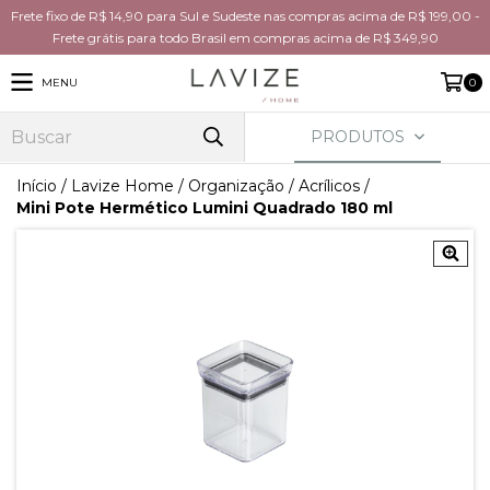
Frete fixo de R$ 14,90 para Sul e Sudeste nas compras acima de R$ 199,00 -
Frete grátis para todo Brasil em compras acima de R$ 349,90
MENU
0
PRODUTOS
Início
/
Lavize Home
/
Organização
/
Acrílicos
/
Mini Pote Hermético Lumini Quadrado 180 ml