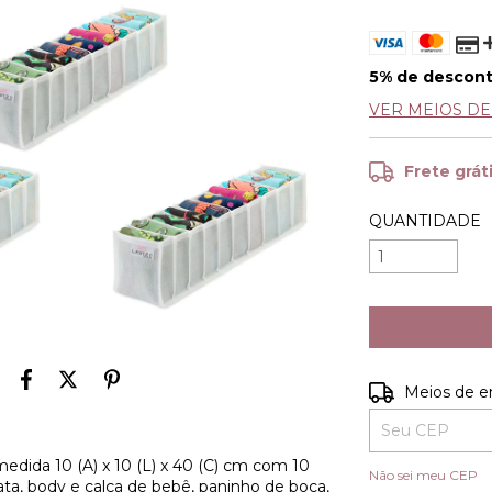
5% de descon
VER MEIOS D
Frete grát
QUANTIDADE
Entregas para o
Meios de e
edida 10 (A) x 10 (L) x 40 (C) cm com 10
Não sei meu CEP
avata, body e calça de bebê, paninho de boca,