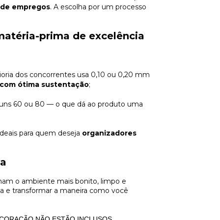
o de empregos
. A escolha por um processo
matéria-prima de excelência
ioria dos concorrentes usa 0,10 ou 0,20 mm
e com ótima sustentação
;
uns 60 ou 80 — o que dá ao produto uma
 ideais para quem deseja
organizadores
ta
rnam o ambiente mais bonito, limpo e
 dia e transformar a maneira como você
DECORAÇÃO NÃO ESTÃO INCLUSOS.