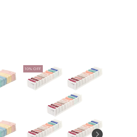
10
%
OFF
10
%
OFF