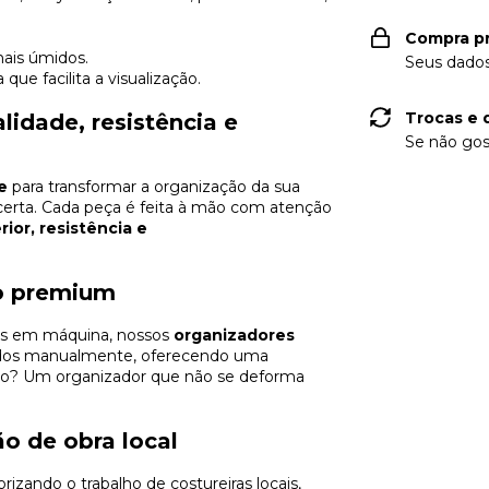
Compra p
mais úmidos.
Seus dados
que facilita a visualização.
Trocas e 
idade, resistência e
Se não gos
e
para transformar a organização da sua
certa. Cada peça é feita à mão com atenção
or, resistência e
o premium
dos em máquina, nossos
organizadores
dos manualmente, oferecendo uma
tado? Um organizador que não se deforma
ão de obra local
izando o trabalho de costureiras locais,