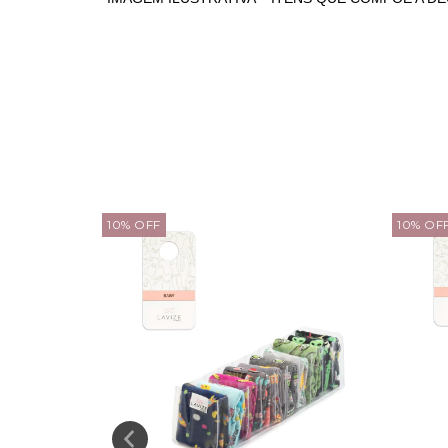
10
%
OFF
10
%
OF