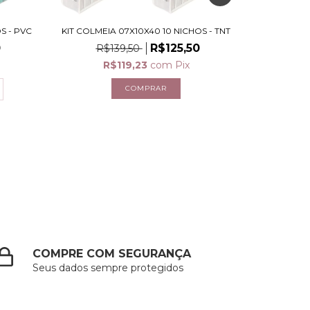
S - PVC
KIT COLMEIA 07X10X40 10 NICHOS - TNT
KIT COLME
0
R$125,50
R$139,50
R$
R$119,23
com
Pix
R
2
x
COMPRE COM SEGURANÇA
Seus dados sempre protegidos