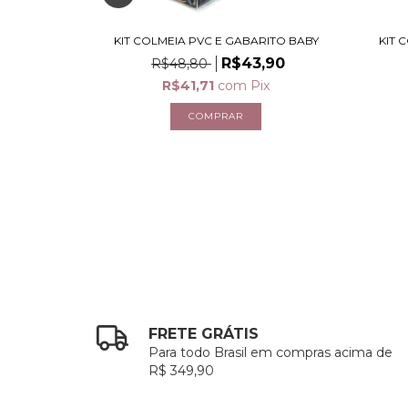
ICHOS - PVC
KIT COLMEIA PVC E GABARITO BABY
KIT 
,00
R$43,90
R$48,80
ix
R$41,71
com
Pix
uros
FRETE GRÁTIS
Para todo Brasil em compras acima de
R$ 349,90