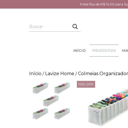
Frete fixo de R$ 14,90 para 
INÍCIO
PRODUTOS
MA
Início
Lavize Home
Colmeias Organizador
/
/
10
%
OFF