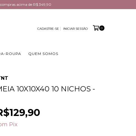
em compras acima de R$ 349,90
0
CADASTRE-SE
INICIAR SESSÃO
DA-ROUPA
QUEM SOMOS
 TNT
EIA 10X10X40 10 NICHOS -
R$129,90
om
Pix