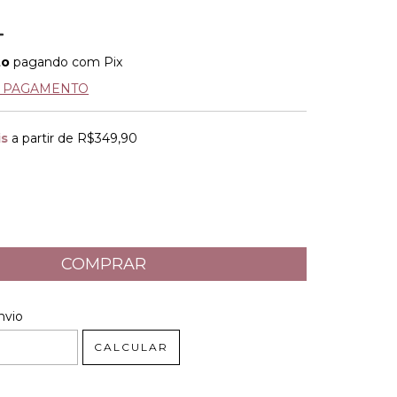
to
pagando com Pix
E PAGAMENTO
is
a partir de
R$349,90
 CEP:
ALTERAR CEP
nvio
CALCULAR