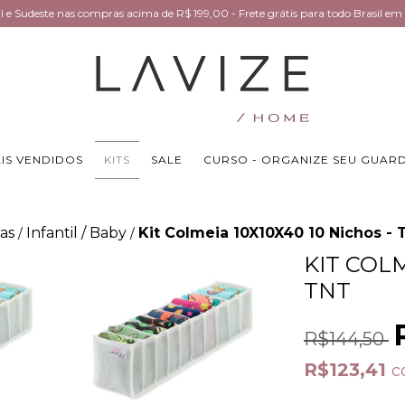
Sul e Sudeste nas compras acima de R$ 199,00 - Frete grátis para todo Brasil 
IS VENDIDOS
KITS
SALE
CURSO - ORGANIZE SEU GUAR
as
Infantil / Baby
Kit Colmeia 10X10X40 10 Nichos -
/
/
KIT COLM
TNT
R$144,50
R$123,41
c