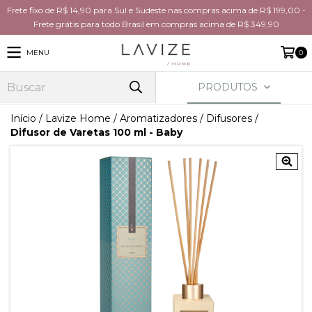
Frete fixo de R$ 14,90 para Sul e Sudeste nas compras acima de R$ 199,00 -
Frete grátis para todo Brasil em compras acima de R$ 349,90
MENU
0
PRODUTOS
Início
/
Lavize Home
/
Aromatizadores
/
Difusores
/
Difusor de Varetas 100 ml - Baby