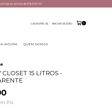
em compras acima de R$ 349,90
0
CADASTRE-SE
INICIAR SESSÃO
DA-ROUPA
QUEM SOMOS
te
 CLOSET 15 LITROS -
ARENTE
90
om
Pix