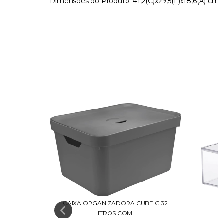
Dimensões do Produto: 41,2(C)x29,5(L)x18,6(A) cm
CAIXA ORGANIZADORA CUBE G 32
LITROS COM...