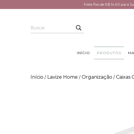
Frete fixo de R$ 14,90 para 
INÍCIO
PRODUTOS
MA
Início
Lavize Home
Organização
Caixas 
/
/
/