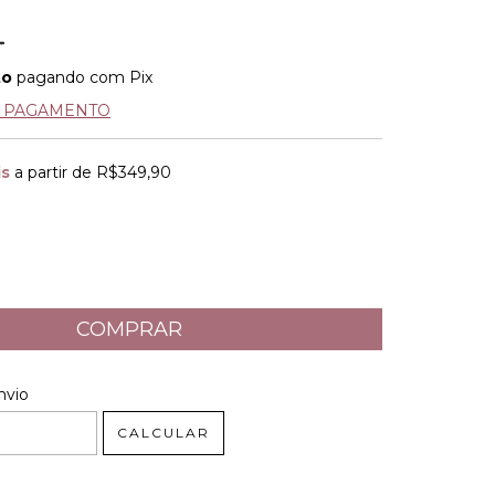
to
pagando com Pix
E PAGAMENTO
is
a partir de
R$349,90
 CEP:
ALTERAR CEP
nvio
CALCULAR