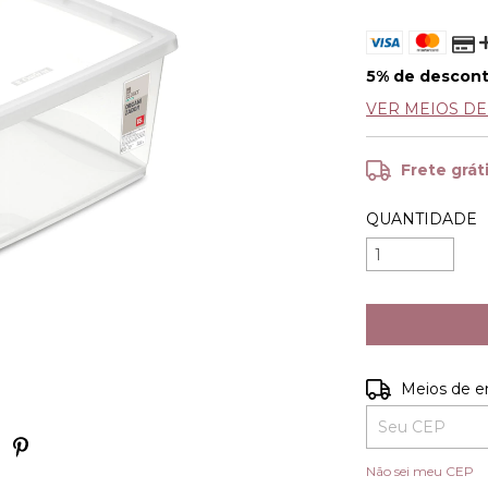
5% de descon
VER MEIOS D
Frete grát
QUANTIDADE
Entregas para o
Meios de e
Não sei meu CEP