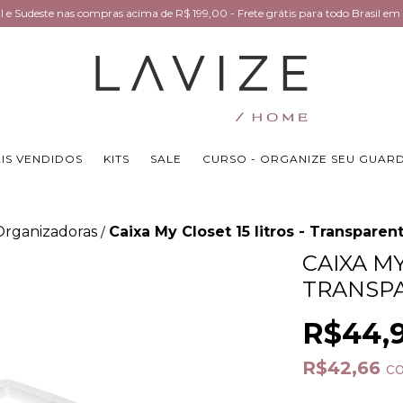
Sul e Sudeste nas compras acima de R$ 199,00 - Frete grátis para todo Brasil 
IS VENDIDOS
KITS
SALE
CURSO - ORGANIZE SEU GUAR
Organizadoras
Caixa My Closet 15 litros - Transparen
/
CAIXA MY
TRANSP
R$44,
R$42,66
c