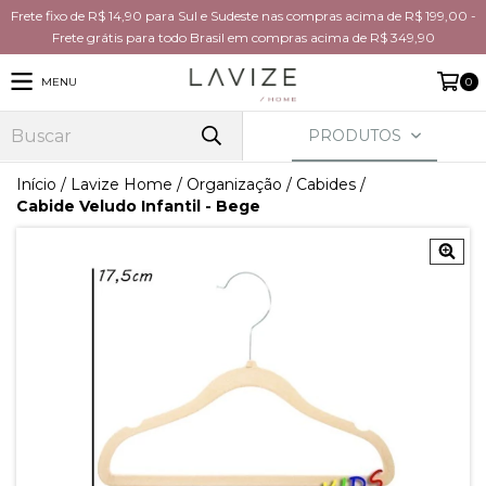
Frete fixo de R$ 14,90 para Sul e Sudeste nas compras acima de R$ 199,00 -
Frete grátis para todo Brasil em compras acima de R$ 349,90
MENU
0
PRODUTOS
Início
/
Lavize Home
/
Organização
/
Cabides
/
Cabide Veludo Infantil - Bege