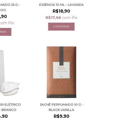
MADO 25 G -
ESSÊNCIA 10 ML - LAVANDA
BOO
R$18,90
,90
R$17,96
com
Pix
com
Pix
R ELÉTRICO
SACHÊ PERFUMADO 10 G -
- BRANCO
BLACK VANILLA
,90
R$9,90