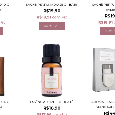
10 G -
SACHÊ PERFUMADO 25 G - BABY
SACHÊ PERFU
O
BAM
R$19,90
R$19
R$18,91
com
Pix
Pix
R$18,91
25 G -
ESSÊNCIA 10 ML - DELICATÊ
AROMATIZADO
LA
STANDARD 
R$18,90
R$44
R$17,96
com
Pix