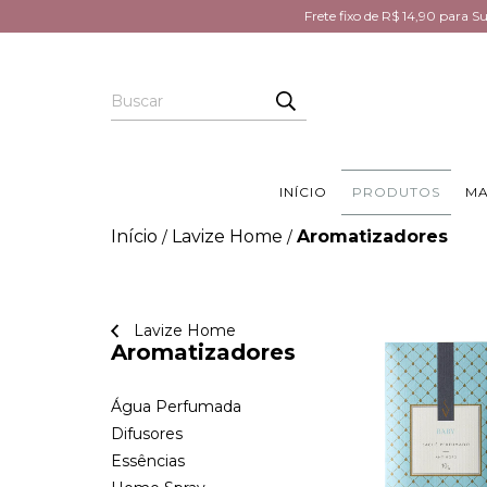
Frete fixo de R$ 14,90 para 
INÍCIO
PRODUTOS
MA
Início
Lavize Home
Aromatizadores
/
/
Lavize Home
Aromatizadores
Água Perfumada
Difusores
Essências